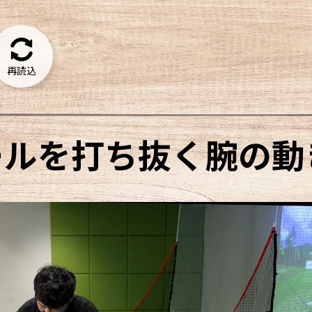
再読込
ールを打ち抜く腕の動