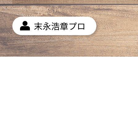
末永浩章プロ