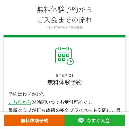
無料体験予約から
ご入会までの流れ
REGISTRATION PROCESS
STEP 01
無料体験予約
予約はわずか1分。
こちらから
24時間いつでも受付可能です。
最新クラブが打ち放題の完全プライベート空間に、最
新シミュレーターも完備。
無料体験予約
今すぐ入会
誰にも気を遣わず、自分のペースで濃密な練習ができ