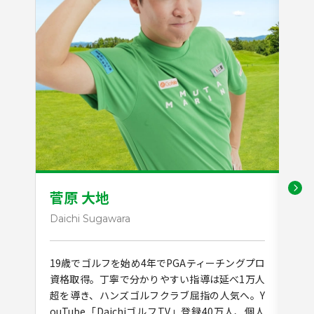
菅原 大地
江
Daichi Sugawara
Aya
19歳でゴルフを始め4年でPGAティーチングプロ
3歳
資格取得。丁寧で分かりやすい指導は延べ1万人
で全
超を導き、ハンズゴルフクラブ屈指の人気へ。Y
格。
ouTube「DaichiゴルフTV」登録40万人、個人
視点